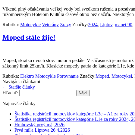
Víkend plný očakávania veľkej vody bol svedkom rušenia a presúvani
ružomberským Hotelom Kultúra časové okno bez dažďa. Niektorých účas
Rubrika:
Motocykle
Veterány
Zrazy
Značky:
2024
,
Liptov
,
manet 90
,
Moped stále žije!
Moped, skratka dvoch slov: motor a pedále. V súčasnosti je motor už 
zákonný limit 25km/h. Klasické mopedy patria do kategórie L1e, k
Rubrika:
Elektro
Motocykle
Porovnanie
Značky:
Moped
,
Motocykel
,
Navigácia článkami
←
Staršie články
Hľadať:
Najnovšie články
Štatistika registrácií motocyklov kategórie L3e – A1 za roky 
Štatistika registrácií motocyklov kategórie L1e za roky 2024, 
Hrabovský prvý máj 2026
Prvá míľa Liptova 26.4.2026