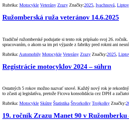
Rubrika:
Motocykle
Veterány
Zrazy
Značky:
2025
,
Ivachnová
,
Liptov
Ružomberská ruža veteránov 14.6.2025
Tradičné ružomberské podujatie si tento rok pripísalo svoj 26. roční
spracovaním, o akom sa im pri výjazde z fabriky pred rokmi ani nesn
Rubrika:
Automobily
Motocykle
Veterány
Zrazy
Značky:
2025
,
Lipto
Registrácie motocyklov 2024 – súhrn
Ostatných 5 rokov možno nazvať snové. Každý nový rok je rekordný v
to zčasti aj legislatíva, pretože Ficova konsolidácia cez DPH a zač
Rubrika:
Motocykle
Skútre
Štatistika
Štvorkolky
Trojkolky
Značky:
2
19. ročník Zrazu Manet 90 v Ružomberku 