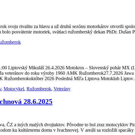
k svoju rivalitu za hlavu a už druhú sezónu motorkárov otvorili spolo
m bolo posvätenie motoriek, svätiaci ružomberský dekan PhDr. Dušan P
užomberok
1:00 Liptovský Mikuláš 26.4.2026 Motokros – Slovenský pohár MX (
uža veteránov do roku výroby 1960 AMK Ružomberok27.7.2026 Jawa Kl
MK Ružomberokoktóber 2026 Posledná Míľa Liptova Motoklub Lipto
v
,
Motocykel
,
Ružomberok
,
Veterány
chnová 28.6.2025
, ČZ a iných malých dvojtaktov. Pôvodne to bol zraz motocyklov Pionie
hodom ku kultúrnemu domu v Ivachnovej. V areáli sa rozložili spacák