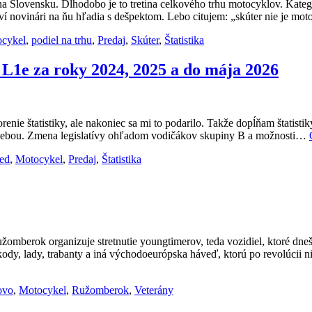
 na Slovensku. Dlhodobo je to tretina celkového trhu motocyklov. Kate
loví novinári na ňu hľadia s dešpektom. Lebo citujem: „skúter nie je 
cykel
,
podiel na trhu
,
Predaj
,
Skúter
,
Štatistika
e L1e za roky 2024, 2025 a do mája 2026
ie štatistiky, ale nakoniec sa mi to podarilo. Takže dopĺňam štatistik
a sebou. Zmena legislatívy ohľadom vodičákov skupiny B a možnosti…
ed
,
Motocykel
,
Predaj
,
Štatistika
berok organizuje stretnutie youngtimerov, teda vozidiel, ktoré dnešní
ody, lady, trabanty a iná východoeurópska háveď, ktorú po revolúcii ni
ovo
,
Motocykel
,
Ružomberok
,
Veterány