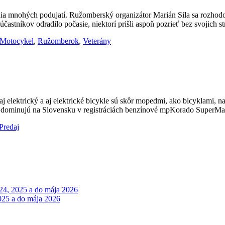
a mnohých podujatí. Ružomberský organizátor Marián Sila sa rozhodol 
tníkov odradilo počasie, niektorí prišli aspoň pozrieť bez svojich s
Motocykel
,
Ružomberok
,
Veterány
aj elektrický a aj elektrické bicykle sú skôr mopedmi, ako bicyklami,
de dominujú na Slovensku v registráciách benzínové mpKorado Super
Predaj
2024, 2025 a do mája 2026
2025 a do mája 2026