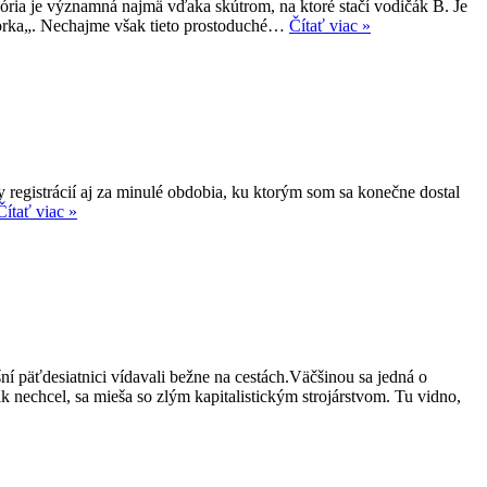
gória je významná najmä vďaka skútrom, na ktoré stačí vodičák B. Je
motorka„. Nechajme však tieto prostoduché…
Čítať viac »
y registrácií aj za minulé obdobia, ku ktorým som sa konečne dostal
Čítať viac »
 päťdesiatnici vídavali bežne na cestách.Väčšinou sa jedná o
k nechcel, sa mieša so zlým kapitalistickým strojárstvom. Tu vidno,