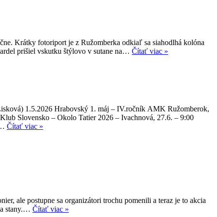
čne. Krátky fotoriport je z Ružomberka odkiaľ sa siahodlhá kolóna
ardel prišiel vskutku štýlovo v sutane na…
Čítať viac »
Lisková) 1.5.2026 Hrabovský 1. máj – IV.ročník AMK Ružomberok,
ub Slovensko – Okolo Tatier 2026 – Ivachnová, 27.6. – 9:00
v…
Čítať viac »
r, ale postupne sa organizátori trochu pomenili a teraz je to akcia
y a stany.…
Čítať viac »