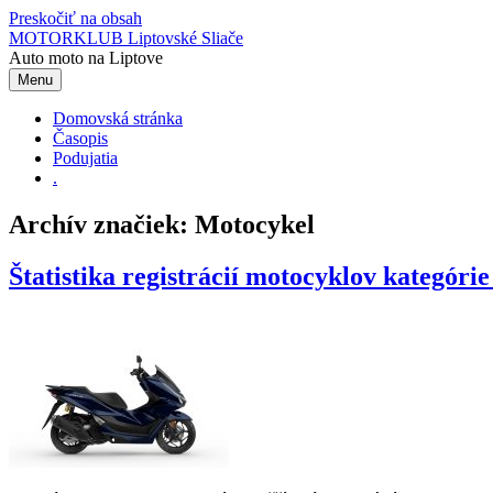
Preskočiť na obsah
MOTORKLUB Liptovské Sliače
Auto moto na Liptove
Menu
Domovská stránka
Časopis
Podujatia
.
Archív značiek:
Motocykel
Štatistika registrácií motocyklov kategóri