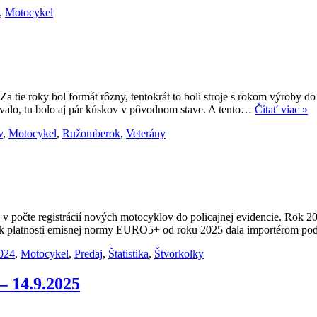
,
Motocykel
k. Za tie roky bol formát rôzny, tentokrát to boli stroje s rokom výrob
ívalo, tu bolo aj pár kúskov v pôvodnom stave. A tento…
Čítať viac »
v
,
Motocykel
,
Ružomberok
,
Veterány
 počte registrácií nových motocyklov do policajnej evidencie. Rok 20
iatok platnosti emisnej normy EURO5+ od roku 2025 dala importérom po
024
,
Motocykel
,
Predaj
,
Štatistika
,
Štvorkolky
– 14.9.2025