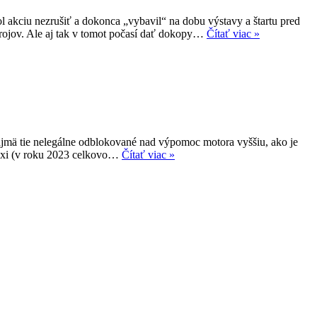
akciu nezrušiť a dokonca „vybavil“ na dobu výstavy a štartu pred
trojov. Ale aj tak v tomot počasí dať dokopy…
Čítať viac »
 najmä tie nelegálne odblokované nad výpomoc motora vyššiu, ako je
Maxi (v roku 2023 celkovo…
Čítať viac »