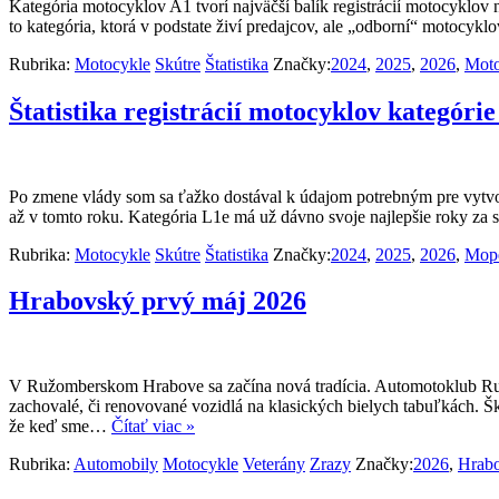
Kategória motocyklov A1 tvorí najväčší balík registrácií motocyklov
to kategória, ktorá v podstate živí predajcov, ale „odborní“ motocyk
Rubrika:
Motocykle
Skútre
Štatistika
Značky:
2024
,
2025
,
2026
,
Moto
Štatistika registrácií motocyklov kategóri
Po zmene vlády som sa ťažko dostával k údajom potrebným pre vytvoren
až v tomto roku. Kategória L1e má už dávno svoje najlepšie roky z
Rubrika:
Motocykle
Skútre
Štatistika
Značky:
2024
,
2025
,
2026
,
Mop
Hrabovský prvý máj 2026
V Ružomberskom Hrabove sa začína nová tradícia. Automotoklub Ružom
zachovalé, či renovované vozidlá na klasických bielych tabuľkách. Šk
že keď sme…
Čítať viac »
Rubrika:
Automobily
Motocykle
Veterány
Zrazy
Značky:
2026
,
Hrab