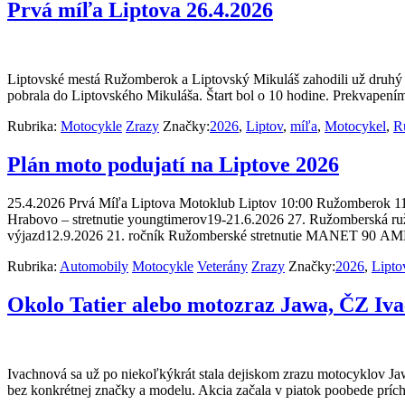
Prvá míľa Liptova 26.4.2026
Liptovské mestá Ružomberok a Liptovský Mikuláš zahodili už druhý ro
pobrala do Liptovského Mikuláša. Štart bol o 10 hodine. Prekvapení
Rubrika:
Motocykle
Zrazy
Značky:
2026
,
Liptov
,
míľa
,
Motocykel
,
R
Plán moto podujatí na Liptove 2026
25.4.2026 Prvá Míľa Liptova Motoklub Liptov 10:00 Ružomberok 1
Hrabovo – stretnutie youngtimerov19-21.6.2026 27. Ružomberská r
výjazd12.9.2026 21. ročník Ružomberské stretnutie MANET 90 A
Rubrika:
Automobily
Motocykle
Veterány
Zrazy
Značky:
2026
,
Lipto
Okolo Tatier alebo motozraz Jawa, ČZ Iva
Ivachnová sa už po niekoľkýkrát stala dejiskom zrazu motocyklov Jawa
bez konkrétnej značky a modelu. Akcia začala v piatok poobede príc