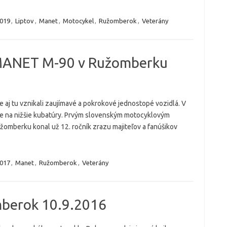
019
,
Liptov
,
Manet
,
Motocykel
,
Ružomberok
,
Veterány
v MANET M-90 v Ružomberku
 aj tu vznikali zaujímavé a pokrokové jednostopé vozidlá. V
ne na nižšie kubatúry. Prvým slovenským motocyklovým
užomberku konal už 12. ročník zrazu majiteľov a fanúšikov
017
,
Manet
,
Ružomberok
,
Veterány
mberok 10.9.2016