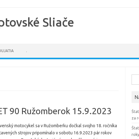
tovské Sliače
UJATIA
.
Hľad
N
NET 90 Ružomberok 15.9.2023
Štat
za 
ovenský motocykel sa v Ružomberku dočkal svojho 18. ročníka
Štat
stavených strojov pripomínalo v sobotu 16.9.2023 pár rokov
rok