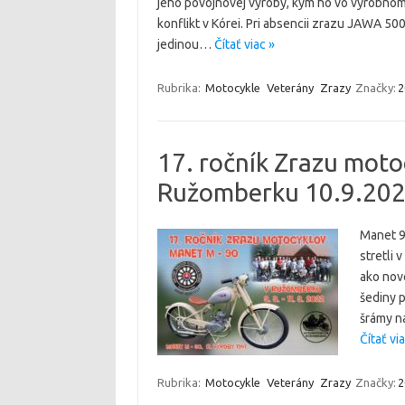
jeho povojnovej výroby, kým ho vo výrobnom
konflikt v Kórei. Pri absencii zrazu JAWA 50
jedinou…
Čítať viac »
Rubrika:
Motocykle
Veterány
Zrazy
Značky:
2
17. ročník Zrazu moto
Ružomberku 10.9.20
Manet 90
stretli 
ako nové
šediny p
šrámy n
Čítať via
Rubrika:
Motocykle
Veterány
Zrazy
Značky:
2