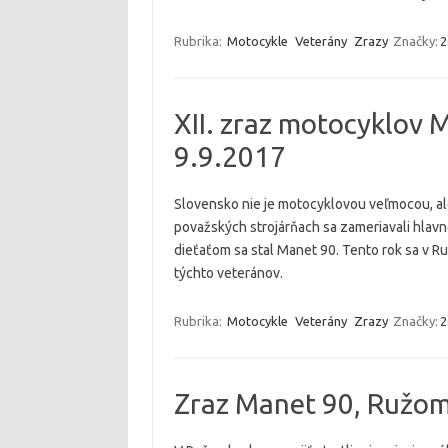
Rubrika:
Motocykle
Veterány
Zrazy
Značky:
2
XII. zraz motocyklo
9.9.2017
Slovensko nie je motocyklovou veľmocou, ale
považských strojárňach sa zameriavali hlav
dieťaťom sa stal Manet 90. Tento rok sa v R
týchto veteránov.
Rubrika:
Motocykle
Veterány
Zrazy
Značky:
2
Zraz Manet 90, Ružo