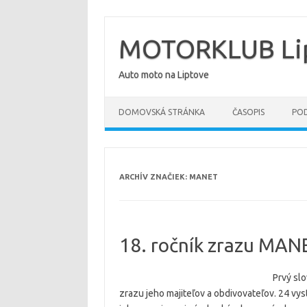
Preskočiť
na
obsah
MOTORKLUB Lip
Auto moto na Liptove
DOMOVSKÁ STRÁNKA
ČASOPIS
POD
ARCHÍV ZNAČIEK:
MANET
18. ročník zrazu MA
Prvý sl
zrazu jeho majiteľov a obdivovateľov. 24 vy