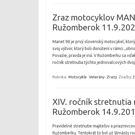
Zraz motocyklov MANE
Ružomberok 11.9.20
Manet 90 je prvý slovenský motocykel, ktorý 
svoj výtvor, ktorý boli donútení v rámci „
Považie, pravda je iná. V Ružomberku sa vďaka
ročník stretnutia týchto jednovalcových dvoj
Rubrika:
Motocykle
Veterány
Zrazy
Značky:
2
XIV. ročník stretnuti
Ružomberok 14.9.20
Pravidelné stretnutie majiteľov a priaznivc
Ružomberku. Tentokrát to bol už štrnásty roč