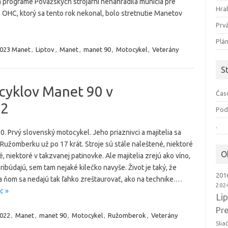
 programe Považských strojární nenahradila munícia pre
Hra
0 OHC, ktorý sa tento rok nekonal, bolo stretnutie Manetov
Prvá
Plá
023 Manet
,
Liptov
,
Manet
,
manet 90
,
Motocykel
,
Veterány
S
cyklov Manet 90 v
Čas
22
Pod
.
. Prvý slovenský motocykel. Jeho priaznivci a majitelia sa
v Ružomberku už po 17 krát. Stroje sú stále naleštené, niektoré
O
, niektoré v takzvanej patinovke. Ale majitelia zrejú ako víno,
ribúdajú, sem tam nejaké kilečko navyše. Život je taký, že
201
a ňom sa nedajú tak ľahko zreštaurovať, ako na technike.…
202
c »
Li
Pr
022
,
Manet
,
manet 90
,
Motocykel
,
Ružomberok
,
Veterány
Slia