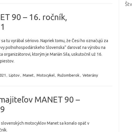
Št
T 90 – 16. ročník,
21
sa tu vyrábal sériovo. Napriek tomu, že Česi ho označujú za
obnovy poľnohospodárskeho Slovenska“ darovať na výrobu na
 organizátorovi, ktorým je Marián Sila, uskutočnil už 16.
piestov.
021
,
Liptov
,
Manet
,
Motocykel
,
Ružomberok
,
Veterány
a majiteľov MANET 90 –
19
ov slovenských motocyklov Manet sa konalo opäť v
ník.