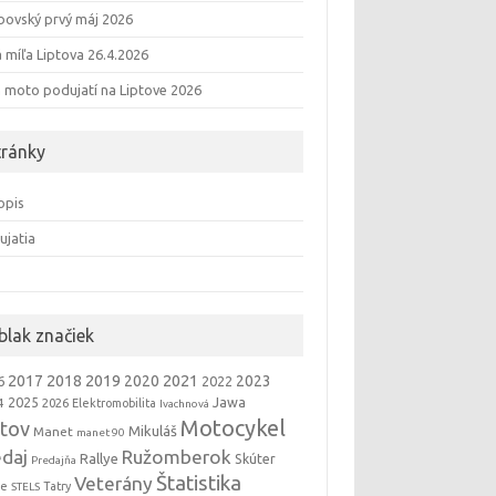
bovský prvý máj 2026
 míľa Liptova 26.4.2026
n moto podujatí na Liptove 2026
tránky
opis
ujatia
blak značiek
2019
2021
2017
2018
2020
2023
6
2022
Jawa
4
2025
2026
Elektromobilita
Ivachnová
Motocykel
ptov
Mikuláš
Manet
manet 90
edaj
Ružomberok
Rallye
Skúter
Predajňa
Štatistika
Veterány
če
Tatry
STELS