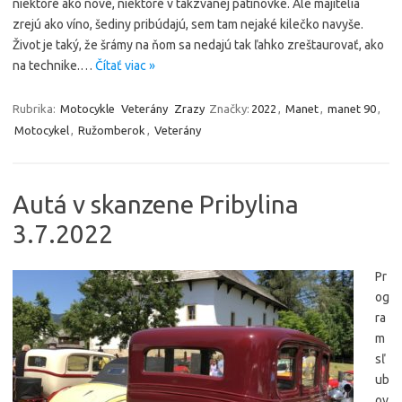
niektoré ako nové, niektoré v takzvanej patinovke. Ale majitelia
zrejú ako víno, šediny pribúdajú, sem tam nejaké kilečko navyše.
Život je taký, že šrámy na ňom sa nedajú tak ľahko zreštaurovať, ako
na technike.…
Čítať viac »
Rubrika:
Motocykle
Veterány
Zrazy
Značky:
2022
,
Manet
,
manet 90
,
Motocykel
,
Ružomberok
,
Veterány
Autá v skanzene Pribylina
3.7.2022
Pr
og
ra
m
sľ
ub
ov