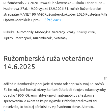
Ružomberok27.7.2026 Jawa Klub Slovensko – Okolo Tatier 2026 –
Ivachnová, 27.6. – 9:00 výjazd12.9.2026 21. ročník Ružomberské
stretnutie MANET 90 AMK Ružomberokoktóber 2026 Posledná Míľa
Liptova Motoklub Liptov…
Čítať viac »
Rubrika:
Automobily
Motocykle
Veterány
Zrazy
Značky:
2026
,
Liptov
,
Motocykel
,
Ružomberok
,
Veterány
Ružomberská ruža veteránov
14.6.2025
Tr
adičné ružomberské podujatie si tento rok pripísalo svoj 26. ročník.
Za tie roky bol formát rôzny, tentokrát to boli stroje s rokom výroby
do roku 1960. Okrem nablýskaných automobilov s leskom a
spracovaním, o akom sa im pri výjazde z fabriky pred rokmi ani
nesnívalo, tu bolo aj pár kúskov v pôvodnom stave. A tento…