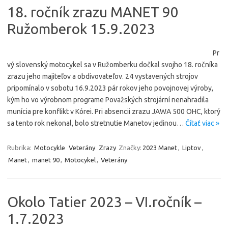
18. ročník zrazu MANET 90
Ružomberok 15.9.2023
Pr
vý slovenský motocykel sa v Ružomberku dočkal svojho 18. ročníka
zrazu jeho majiteľov a obdivovateľov. 24 vystavených strojov
pripomínalo v sobotu 16.9.2023 pár rokov jeho povojnovej výroby,
kým ho vo výrobnom programe Považských strojární nenahradila
munícia pre konflikt v Kórei. Pri absencii zrazu JAWA 500 OHC, ktorý
sa tento rok nekonal, bolo stretnutie Manetov jedinou…
Čítať viac »
Rubrika:
Motocykle
Veterány
Zrazy
Značky:
2023 Manet
,
Liptov
,
Manet
,
manet 90
,
Motocykel
,
Veterány
Okolo Tatier 2023 – VI.ročník –
1.7.2023