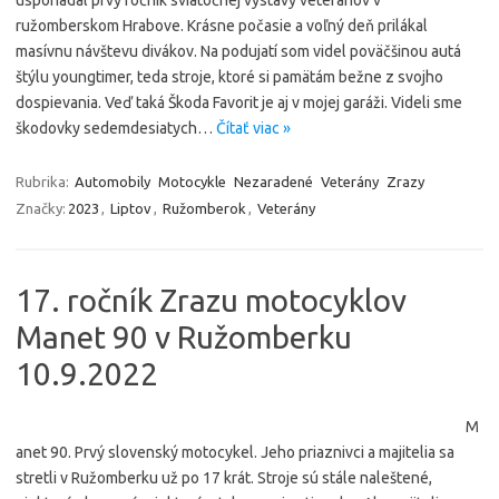
usporiadal prvý ročník sviatočnej výstavy veteránov v
ružomberskom Hrabove. Krásne počasie a voľný deň prilákal
masívnu návštevu divákov. Na podujatí som videl poväčšinou autá
štýlu youngtimer, teda stroje, ktoré si pamätám bežne z svojho
dospievania. Veď taká Škoda Favorit je aj v mojej garáži. Videli sme
škodovky sedemdesiatych…
Čítať viac »
Rubrika:
Automobily
Motocykle
Nezaradené
Veterány
Zrazy
Značky:
2023
,
Liptov
,
Ružomberok
,
Veterány
17. ročník Zrazu motocyklov
Manet 90 v Ružomberku
10.9.2022
M
anet 90. Prvý slovenský motocykel. Jeho priaznivci a majitelia sa
stretli v Ružomberku už po 17 krát. Stroje sú stále naleštené,