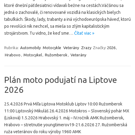
ktoré dnešní päťdesiatnici vídavali bežne na cestách.Väčšinou sa
jedná o zachovalé, či renovované vozidlá na klasických bielych
tabuľkách. Škody, lady, trabanty a iná východoeurópska háveď, ktorú
po revolúcii nik nechcel, sa mieša so zlým kapitalistickým
strojárstvom. Tu vidno, že keď sme…
Čítať viac »
Rubrika:
Automobily
Motocykle
Veterány
Zrazy
Značky:
2026
,
Hrabovo
,
Motocykel
,
Ružomberok
,
Veterány
Plán moto podujatí na Liptove
2026
25.4.2026 Prvá Míľa Liptova Motoklub Liptov 10:00 Ružomberok
11:00 Liptovský Mikuláš 26.4.2026 Motokros – Slovenský pohár MX
(Lisková) 1.5.2026 Hrabovský 1. máj – IV.ročník AMK Ružomberok,
Hrabovo – stretnutie youngtimerov19-21.6.2026 27. Ružomberská
ruža veteránov do roku výroby 1960 AMK