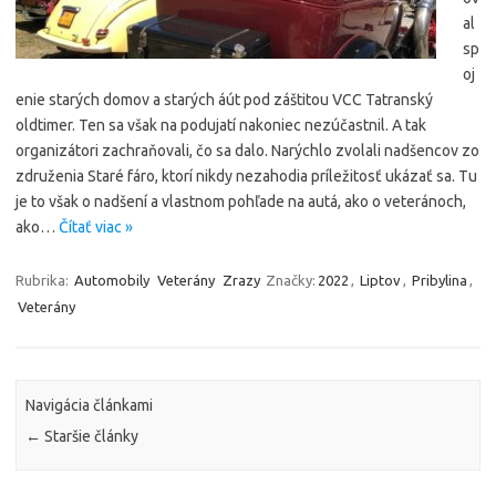
al
sp
oj
enie starých domov a starých áút pod záštitou VCC Tatranský
oldtimer. Ten sa však na podujatí nakoniec nezúčastnil. A tak
organizátori zachraňovali, čo sa dalo. Narýchlo zvolali nadšencov zo
združenia Staré fáro, ktorí nikdy nezahodia príležitosť ukázať sa. Tu
je to však o nadšení a vlastnom pohľade na autá, ako o veteránoch,
ako…
Čítať viac »
Rubrika:
Automobily
Veterány
Zrazy
Značky:
2022
,
Liptov
,
Pribylina
,
Veterány
Navigácia článkami
←
Staršie články