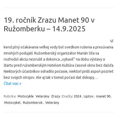
19. ročník Zrazu Manet 90 v
Ružomberku – 14.9.2025
Ví
kend plný očakávania veľkej vody bol svedkom rušenia a presúvania
mnohých podujatí. Ružomberský organizátor Marián Sila sa
rozhodol akciu nezrušiť a dokonca „vybavil“ na dobu výstavy a
štartu pred ružomberským Hotelom Kultúra časové okno bez dažďa.
Niektorých účastníkov odradilo počasie, niektorí prišli aspoň pozrieť
bez svojich strojov. Ale aj tak v tomot počasí dať dokopy…
Čítať viac »
Rubrika:
Motocykle
Veterány
Zrazy
Značky:
2024
,
Liptov
,
manet 90
,
Motocykel
,
Ružomberok
,
Veterány