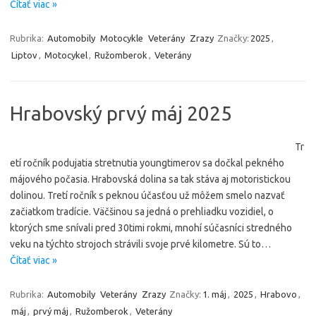
Čítať viac »
Rubrika:
Automobily
Motocykle
Veterány
Zrazy
Značky:
2025
,
Liptov
,
Motocykel
,
Ružomberok
,
Veterány
Hrabovský prvý máj 2025
Tr
etí ročník podujatia stretnutia youngtimerov sa dočkal pekného
májového počasia. Hrabovská dolina sa tak stáva aj motoristickou
dolinou. Tretí ročník s peknou účasťou už môžem smelo nazvať
začiatkom tradície. Väčšinou sa jedná o prehliadku vozidiel, o
ktorých sme snívali pred 30timi rokmi, mnohí súčasníci stredného
veku na týchto strojoch strávili svoje prvé kilometre. Sú to…
Čítať viac »
Rubrika:
Automobily
Veterány
Zrazy
Značky:
1. máj
,
2025
,
Hrabovo
,
máj
,
prvý máj
,
Ružomberok
,
Veterány