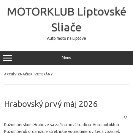
Preskočiť
na
MOTORKLUB Liptovské
obsah
Sliače
Auto moto na Liptove
Menu
ARCHÍV ZNAČIEK:
VETERÁNY
Hrabovský prvý máj 2026
V
Ružomberskom Hrabove sa začína nová tradícia. Automotoklub
Ružomberok organizuje stretnutie youngtimerov, teda vozidiel,