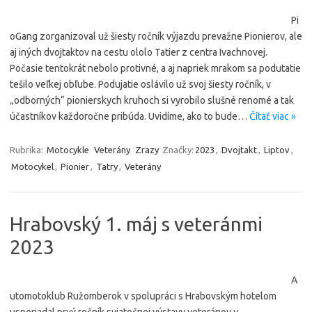
Pi
oGang zorganizoval už šiesty ročník výjazdu prevažne Pionierov, ale
aj iných dvojtaktov na cestu ololo Tatier z centra Ivachnovej.
Počasie tentokrát nebolo protivné, a aj napriek mrakom sa podutatie
tešilo veľkej obľube. Podujatie oslávilo už svoj šiesty ročník, v
„odborných“ pionierskych kruhoch si vyrobilo slušné renomé a tak
účastníkov každoročne pribúda. Uvidíme, ako to bude…
Čítať viac »
Rubrika:
Motocykle
Veterány
Zrazy
Značky:
2023
,
Dvojtakt
,
Liptov
,
Motocykel
,
Pionier
,
Tatry
,
Veterány
Hrabovský 1. máj s veteránmi
2023
A
utomotoklub Ružomberok v spolupráci s Hrabovským hotelom