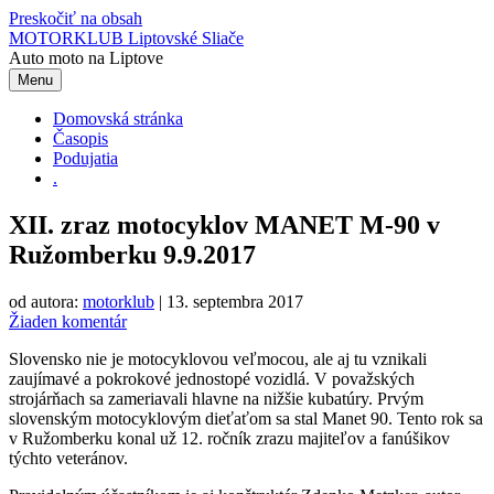
Preskočiť na obsah
MOTORKLUB Liptovské Sliače
Auto moto na Liptove
Menu
Domovská stránka
Časopis
Podujatia
.
XII. zraz motocyklov MANET M-90 v
Ružomberku 9.9.2017
od autora:
motorklub
|
13. septembra 2017
Žiaden komentár
Slovensko nie je motocyklovou veľmocou, ale aj tu vznikali
zaujímavé a pokrokové jednostopé vozidlá. V považských
strojárňach sa zameriavali hlavne na nižšie kubatúry. Prvým
slovenským motocyklovým dieťaťom sa stal Manet 90. Tento rok sa
v Ružomberku konal už 12. ročník zrazu majiteľov a fanúšikov
týchto veteránov.