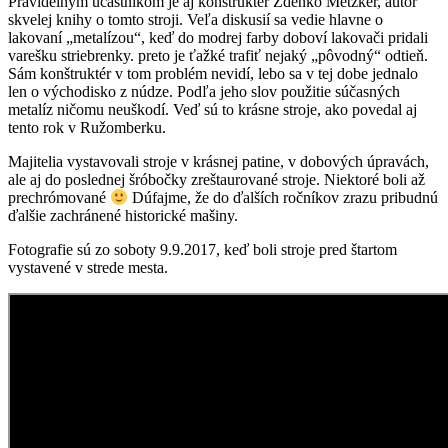
Pravidelným účastníkom je aj konštruktér Zdenko Metzker, autor
skvelej knihy o tomto stroji. Veľa diskusií sa vedie hlavne o
lakovaní „metalízou“, keď do modrej farby doboví lakovači pridali
varešku striebrenky. preto je ťažké trafiť nejaký „pôvodný“ odtieň.
Sám konštruktér v tom problém nevidí, lebo sa v tej dobe jednalo
len o východisko z núdze. Podľa jeho slov použitie súčasných
metalíz ničomu neuškodí. Veď sú to krásne stroje, ako povedal aj
tento rok v Ružomberku.
Majitelia vystavovali stroje v krásnej patine, v dobových úpravách,
ale aj do poslednej šróbočky zreštaurované stroje. Niektoré boli až
prechrómované
Dúfajme, že do ďalších ročníkov zrazu pribudnú
ďalšie zachránené historické mašiny.
Fotografie sú zo soboty 9.9.2017, keď boli stroje pred štartom
vystavené v strede mesta.