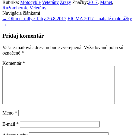
Rubrika:
Motocykle
Veterány
Zrazy
Značky:
2017
,
Manet
,
Ružomberok
,
Veterány
Navigácia článkami
←
Oltimer rallye Tatry 26.8.2017
EICMA 2017 – nahaté malorážky
→
Pridaj komentár
Vaša e-mailová adresa nebude zverejnená.
Vyžadované polia sú
označené
*
Komentár
*
Meno
*
E-mail
*